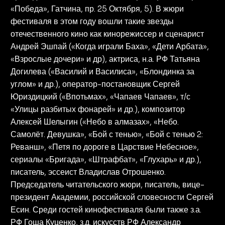
«Победа», Гатчина, пр. 25 Октября, 5). В жюри
фестиваля в этом году вошли такие звезды
отечественного кино как кинорежиссер и сценарист
Андрей Эшпай («Когда играли Баха», «Дети Арбата»,
«Взрослые дочери» и др), актриса, н.а. РФ Татьяна
Догилева («Василий и Василиса», «Блондинка за
углом» и др.), оператор-постановщик Сергей
Юриздицкий («Впотьмах», «Чапаев Чапаев», т/с
«Улицы разбитых фонарей» и др.), композитор
Алексей Шелыгин («Небо в алмазах», «Небо.
Самолёт. Девушка», «Бой с тенью», «Бой с тенью 2:
Реванш», «Петя по дороге в Царствие Небесное»,
сериалы «Бригада», «Штрафбат», «Глухарь» и др.),
писатель, эссеист Владислав Отрошенко.
Председатель читательского жюри, писатель, вице-
президент Академии, российской словесности Сергей
Есин. Среди гостей кинофестиваля были также з.а.
РФ Гоша Куценко, з.д. искусств РФ Александр