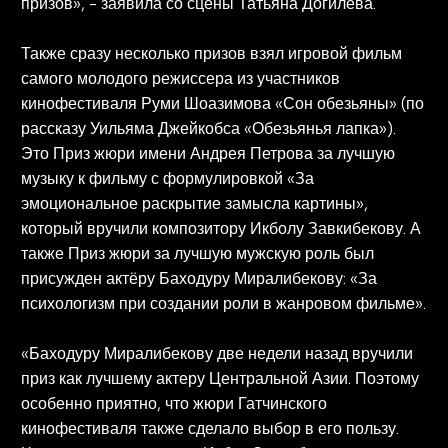
призов», - заявила со сцены Татьяна Догилева.
Также сразу несколько призов взял игровой фильм
самого молодого режиссера из участников
кинофестиваля Руми Шоазимова «Сон обезьяны» (по
рассказу Уильяма Джейкобса «Обезьянья лапка»).
Это Приз жюри имени Андрея Петрова за лучшую
музыку к фильму с формулировкой «За
эмоциональное раскрытие замысла картины»,
который вручили композитору Икболу Завкибекову. А
также Приз жюри за лучшую мужскую роль был
присужден актёру Баходуру Миралибекову: «За
психологизм при создании роли в жанровом фильме».
«Баходуру Миралибекову две недели назад вручили
приз как лучшему актеру Центральной Азии. Поэтому
особенно приятно, что жюри Гатчинского
кинофестиваля также сделало выбор в его пользу.