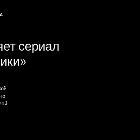
НА
яет сериал
тики»
кой
ого
вой