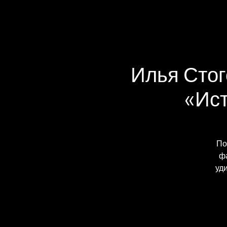
Илья Стог
«Ист
По
фа
уд