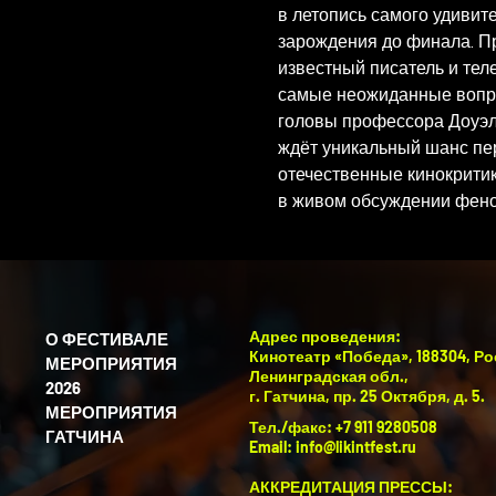
в летопись самого удивит
зарождения до финала. Пр
известный писатель и тел
самые неожиданные вопрос
головы профессора Доуэля
ждёт уникальный шанс пер
отечественные кинокритик
в живом обсуждении феном
Адрес проведения:
О ФЕСТИВАЛЕ
Кинотеатр «Победа», 188304, Ро
МЕРОПРИЯТИЯ
Ленинградская обл.,
2026
г. Гатчина, пр. 25 Октября, д. 5.
МЕРОПРИЯТИЯ
Тел./факс: +7 911 9280508
ГАТЧИНА
Email:
info@likintfest.ru
АККРЕДИТАЦИЯ ПРЕССЫ: