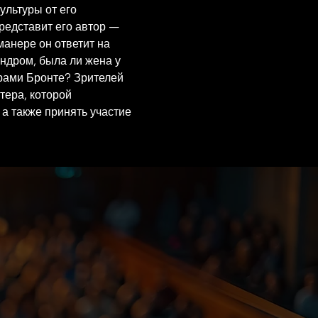
льтуры от его 
редставит его автор — 
анере он ответит на 
ндром, была ли жена у 
рами Бронте? Зрителей 
ера, которой 
а также принять участие 