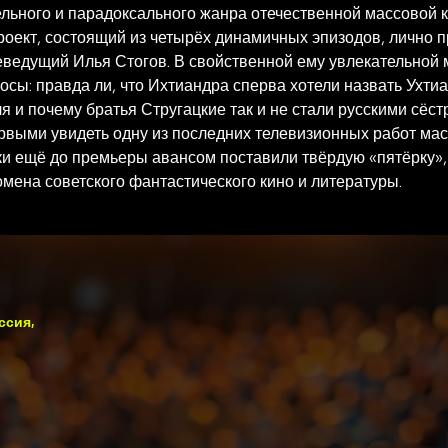
ельного и парадоксального жанра отечественной массовой ку
оект, состоящий из четырёх динамичных эпизодов, лично п
еведущий Илья Стогов. В свойственной ему увлекательной м
ы: правда ли, что Ихтиандра сперва хотели назвать Ухтиа
 и почему братья Стругацкие так и не стали русскими сёст
выми увидеть одну из последних телевизионных работ маст
и ещё до премьеры авансом поставили твёрдую «пятёрку», 
ена советского фантастического кино и литературы.
ссия,