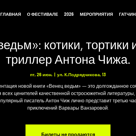
ГЛАВНАЯ
О ФЕСТИВАЛЕ
2026
МЕРОПРИЯТИЯ
ГАТЧИ
ведьм»: котики, тортики 
триллер Антона Чижа.
пт, 26 июн.
  |  
ул. К.Подрядчикова, 13
нтация новой книги «Венец ведьм» — это долгожданное с
я всех ценителей качественной остросюжетной литературы, 
пулярный писатель Антон Чиж лично представит третью ча
приключений Варвары Ванзаровой.
Билеты не продаются