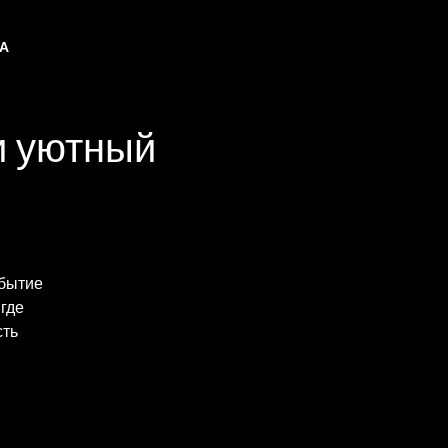
НА
и уютный
обытие
где
сть