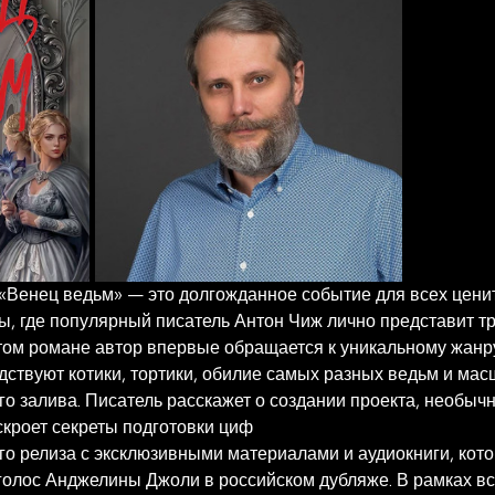
«Венец ведьм» — это долгожданное событие для всех цени
, где популярный писатель Антон Чиж лично представит тр
ом романе автор впервые обращается к уникальному жанру
ствуют котики, тортики, обилие самых разных ведьм и ма
го залива. Писатель расскажет о создании проекта, необыч
скроет секреты подготовки циф
го релиза с эксклюзивными материалами и аудиокниги, кото
олос Анджелины Джоли в российском дубляже. В рамках вст