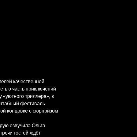
телей качественной 
етью часть приключений 
 «уютного триллера», в 
сштабный фестиваль 
ной концовке с сюрпризом 
рую озвучила Ольга 
речи гостей ждёт 