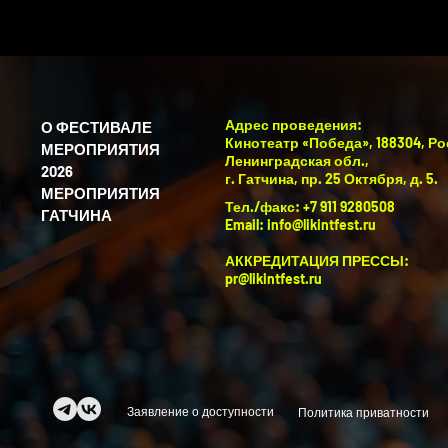
Адрес проведения:
О ФЕСТИВАЛЕ
Кинотеатр «Победа», 188304, Ро
МЕРОПРИЯТИЯ
Ленинградская обл.,
2026
г. Гатчина, пр. 25 Октября, д. 5.
МЕРОПРИЯТИЯ
Тел./факс: +7 911 9280508
ГАТЧИНА
Email:
info@likintfest.ru
АККРЕДИТАЦИЯ ПРЕССЫ:
pr@likintfest.ru
Заявление о доступности
Политика приватности