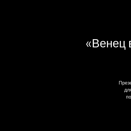
«Венец 
Презе
дл
по