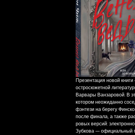
Презентация новой книги 
остросюжетной литературы
Варвары Ванзаровой. В эт
котором неожиданно сосед
фэнтези на берегу Финско
после финала, а также ра
ровых версий: электронно
Зубкова — официальный г