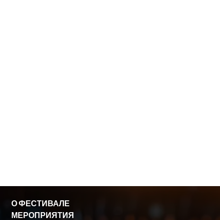
снят
фильм:
Автор
Виталий
произведе
Мельников
ние по
которому
снят
фильм:
О ФЕСТИВАЛЕ
МЕРОПРИЯТИЯ