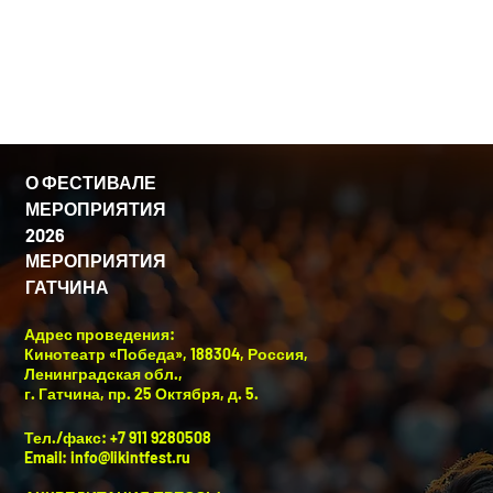
снят
фильм:
О ФЕСТИВАЛЕ
МЕРОПРИЯТИЯ
2026
МЕРОПРИЯТИЯ
ГАТЧИНА
Адрес проведения:
Кинотеатр «Победа», 188304, Россия,
Ленинградская обл.,
г. Гатчина, пр. 25 Октября, д. 5.
Тел./факс: +7 911 9280508
Email:
info@likintfest.ru