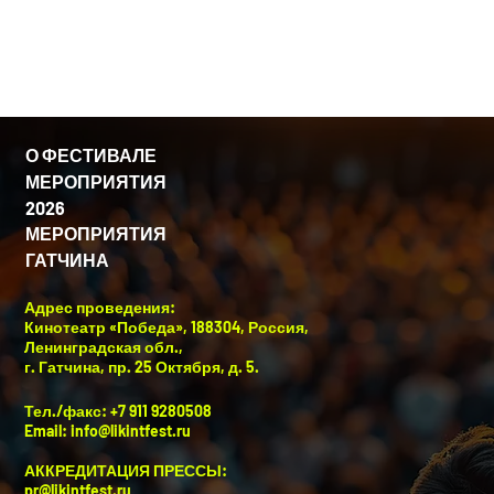
фильм:
О ФЕСТИВАЛЕ
МЕРОПРИЯТИЯ
2026
МЕРОПРИЯТИЯ
ГАТЧИНА
Адрес проведения:
Кинотеатр «Победа», 188304, Россия,
Ленинградская обл.,
г. Гатчина, пр. 25 Октября, д. 5.
Тел./факс: +7 911 9280508
Email:
info@likintfest.ru
АККРЕДИТАЦИЯ ПРЕССЫ:
pr@likintfest.ru